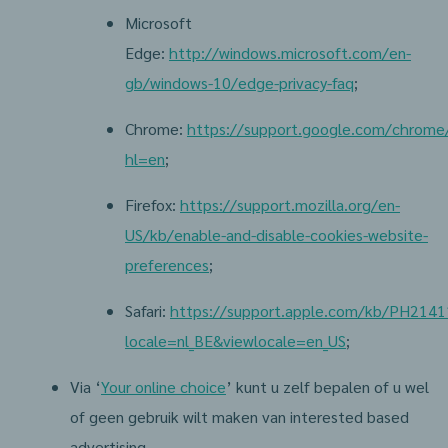
Microsoft
Edge:
http://windows.microsoft.com/en-
gb/windows-10/edge-privacy-faq
;
Chrome:
https://support.google.com/chrom
hl=en
;
Firefox:
https://support.mozilla.org/en-
US/kb/enable-and-disable-cookies-website-
preferences
;
Safari:
https://support.apple.com/kb/PH2141
locale=nl_BE&viewlocale=en_US
;
Via ‘
Your online choice
’ kunt u zelf bepalen of u wel
of geen gebruik wilt maken van interested based
advertising.