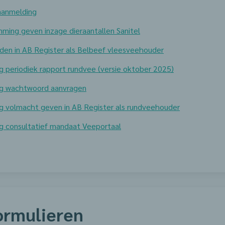
aanmelding
ming geven inzage dieraantallen Sanitel
den in AB Register als Belbeef vleesveehouder
g periodiek rapport rundvee (versie oktober 2025)
ing wachtwoord aanvragen
ng volmacht geven in AB Register als rundveehouder
ng consultatief mandaat Veeportaal
ormulieren