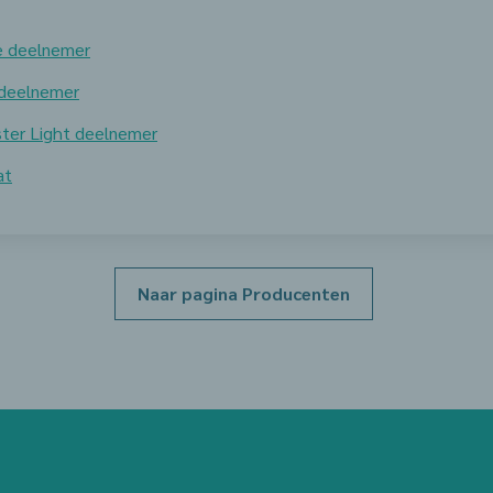
ige deelnemer
-deelnemer
ister Light deelnemer
at
Naar pagina Producenten