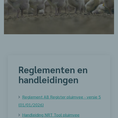
Reglementen en
handleidingen
Reglement AB Register pluimvee - versie 5
(01/01/2026)
Handleiding NRT Tool pluimvee